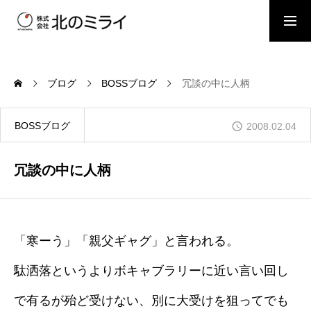
BOSSブログ
スタッフブログ
ブログ
BOSSブログ
冗談の中に人柄
会社概要
BOSSブログ
2008.02.04
事業内容
冗談の中に人柄
施工事例
「寒ーう」「親父ギャグ」と言われる。
駄洒落というよりボキャブラリーに近い言い回し
お問い合わせ
で有るが殆ど受けない、別に大受けを狙ってでも