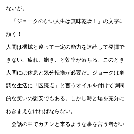
ないが。
採用情報
「ジョークのない人生は無味乾燥！」の文字に
ブログ
頷く！
人間は機械と違って一定の能力を連続して発揮で
きない。疲れ、飽き、と効率が落ちる。このとき
人間には休息と気分転換が必要だ。ジョークは単
調な生活に「区読点」と言うオイルを付けて瞬間
的な笑いの慰安でもある。しかし時と場を充分に
わきまえなければならない。
会話の中でカチンと来るような事を言う者がい