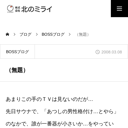
BOSSブログ
スタッフブログ
ブログ
BOSSブログ
（無題）
会社概要
BOSSブログ
2008.03.08
事業内容
（無題）
施工事例
あまりこの手のＴＶは見ないのだが…
先日サウナで、「あつしの男性格付け…とやら」
お問い合わせ
のなかで、誰が一番器が小さいか…をやってい