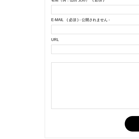
名前（例：山田 太郎）
( 必須 )
E-MAIL
( 必須 ) - 公開されません -
URL