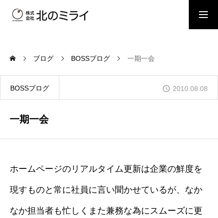
BOSSブログ
スタッフブログ
ブログ
BOSSブログ
一期一会
会社概要
BOSSブログ
2010.08.08
事業内容
一期一会
施工事例
ホームページのリアルタイム更新は企業の鮮度を
現すものと常に社員に言い聞かせているが、なか
お問い合わせ
なか担当者も忙しくまた兼務な為にスムーズに更