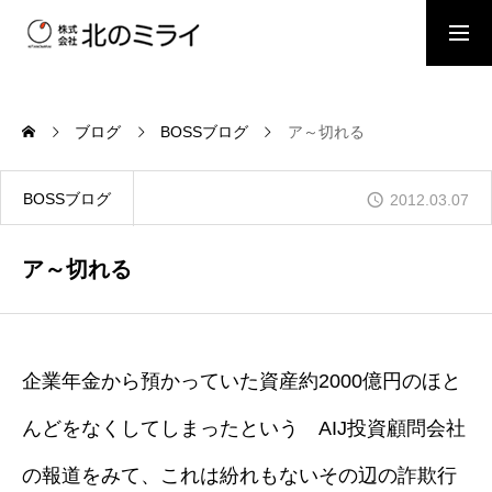
BOSSブログ
スタッフブログ
ブログ
BOSSブログ
ア～切れる
会社概要
BOSSブログ
2012.03.07
事業内容
ア～切れる
施工事例
企業年金から預かっていた資産約2000億円のほと
んどをなくしてしまったという AIJ投資顧問会社
お問い合わせ
の報道をみて、これは紛れもないその辺の詐欺行