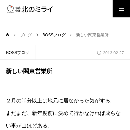
BOSSブログ
スタッフブログ
ブログ
BOSSブログ
新しい関東営業所
会社概要
BOSSブログ
2013.02.27
事業内容
新しい関東営業所
施工事例
２月の半分以上は地元に居なかった気がする。
まだまだ、新年度前に決めて行かなければ成らな
お問い合わせ
い事が山ほどある。