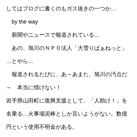
してはブログに書くのもガス抜きの一つか…
採用情報
by the way
ブログ
新聞やニュースで報道されている…
あの、旭川のＮＰＯ法人「大雪りばぁねっと」
…とやら…
報道されるたびに、あ～あまた、旭川の汚点だ
～ 本当に情けない！
岩手県山田町に復興支援として、「人助け！」を
名乗る…火事場泥棒としか言いようがない。数億
円という使用不明金がある。