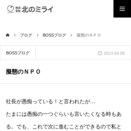
BOSSブログ
スタッフブログ
ブログ
BOSSブログ
擬態のＮＰＯ
会社概要
BOSSブログ
2013.04.05
事業内容
擬態のＮＰＯ
施工事例
社長が愚痴っている！と言われたが…
たまには愚痴の一つぐらいも言いたくなる時もあ
お問い合わせ
る。でも、これで次に進むことができるので私と