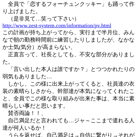
全員で「恋するフォーチュンクッキー」も踊って作
り上げました。
（是非見て…笑って下さい）
http://www.zest-system.com/information/pv.html
この計画が持ち上がってから、実行まで半月位、みん
なで朝の勤務時間前に練習したりしましたが、なかな
か士気(気分）が高まらない、
正直言って、社長としても、不安な部分がありまし
た。
「言い出した本人は誰ですか？」とつつかれたりの
弱気もありました…
しかし、この様に出来上がってくると、社員達の衣
装の素晴らしさから、幹部達が本気になってくれたこ
と、全員でこの様な取り組みが出来た事は、本当に素
晴らしい事だと思います。
賛否両論！！、
自己満足だと言われても…ジャ～ここまで遣れる人
達が何人いるか！
うらを返せば、自己満足は→自信に繋がり→それが