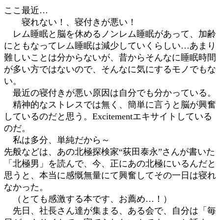
ここ最近…
寝れない！、寝付きが悪い！
レム睡眠と脳を休めるノンレム睡眠があって、加齢
にともなってレム睡眠は減少していくらしい…あまり
難しいことは分からないが、昔からそんなに睡眠時間
が多い方ではないので、そんなに気にするモノでもな
い。
最近の寝付きが悪い原因は自分でも分かっている。
精神的なストレスでは無く、簡単に言うと脳が興奮
しているのだと思う。Excitementエキサイトしている
のだ。
私は多分、単純だから～
先般などは、あの北極探検家“荻田泰永”さんが書いた
「北極男」を読んで、今、正にあの北極にいるんだと
思うと、本当に感慨無量にて興奮してその一日は寝れ
なかった。
（とても感激する本です、お薦め…！）
先日、社長さん達が集まる、ある会で、自分は「毎