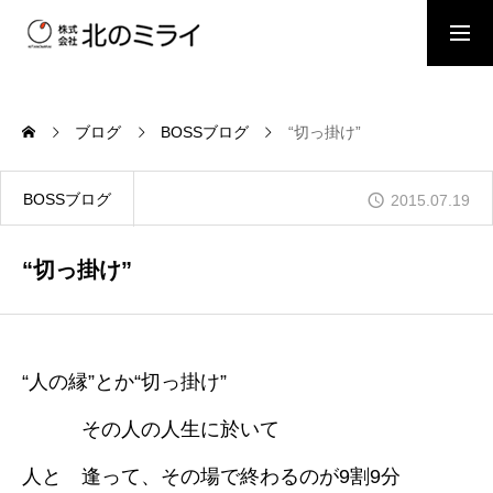
BOSSブログ
スタッフブログ
ブログ
BOSSブログ
“切っ掛け”
会社概要
BOSSブログ
2015.07.19
事業内容
“切っ掛け”
施工事例
“人の縁”とか“切っ掛け”
その人の人生に於いて
お問い合わせ
人と 逢って、その場で終わるのが9割9分