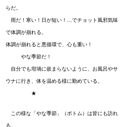
らだ。
採用情報
雨だ！寒い！日が短い！…でチョット風邪気味
ブログ
で体調が崩れる。
体調が崩れると悪循環で、心も重い！
やな季節だ！
自分でも坩堝に嵌まらないように、お風呂やサ
ウナに行き、体を温める様に勤めている。
★
この様な「やな季節」（ボトム）は皆にも訪れ
る。