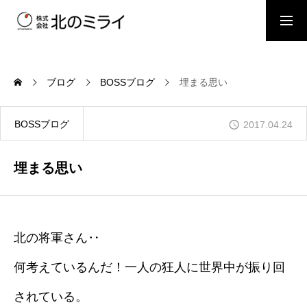
BOSSブログ
スタッフブログ
ブログ
BOSSブログ
埋まる思い
会社概要
BOSSブログ
2017.04.24
事業内容
埋まる思い
施工事例
北の将軍さん‥
何考えているんだ！一人の狂人に世界中が振り回
お問い合わせ
されている。