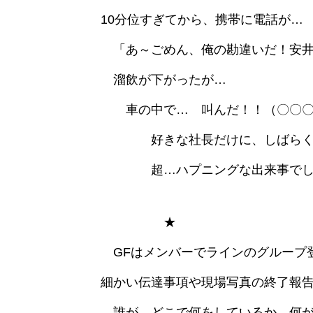
10分位すぎてから、携帯に電話が…
「あ～ごめん、俺の勘違いだ！安井
溜飲が下がったが…
車の中で… 叫んだ！！（〇〇〇
好きな社長だけに、しばらく 
超…ハプニングな出来事でした。
★
GFはメンバーでラインのグループ
細かい伝達事項や現場写真の終了報
誰が、どこで何をしているか、何が