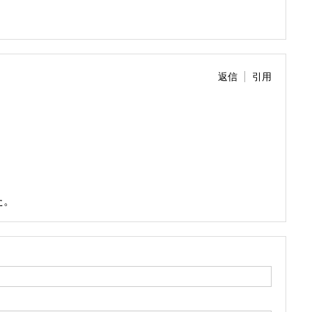
返信
引用
た。