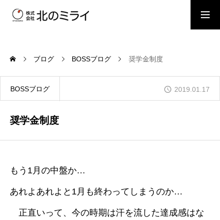
BOSSブログ
スタッフブログ
ブログ
BOSSブログ
奨学金制度
会社概要
BOSSブログ
2019.01.17
事業内容
奨学金制度
施工事例
もう1月の中盤か…
あれよあれよと1月も終わってしまうのか…
お問い合わせ
正直いって、今の時期は汗を流した達成感はな