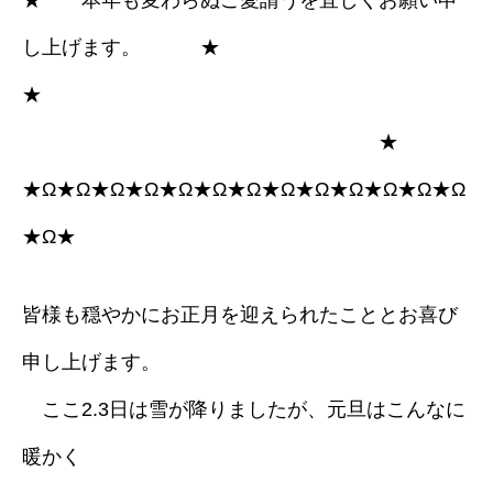
★ 本年も変わらぬご愛請うを宜しくお願い申
し上げます。 ★
★
★
★Ω★Ω★Ω★Ω★Ω★Ω★Ω★Ω★Ω★Ω★Ω★Ω★Ω
★Ω★
皆様も穏やかにお正月を迎えられたこととお喜び
申し上げます。
ここ2.3日は雪が降りましたが、元旦はこんなに
暖かく