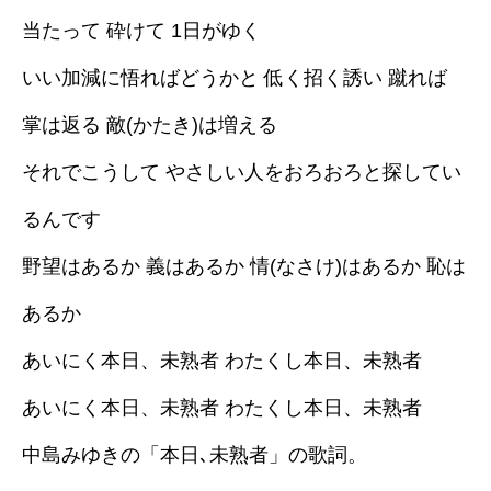
当たって 砕けて 1日がゆく
採用情報
いい加減に悟ればどうかと 低く招く誘い 蹴れば
ブログ
掌は返る 敵(かたき)は増える
それでこうして やさしい人をおろおろと探してい
るんです
野望はあるか 義はあるか 情(なさけ)はあるか 恥は
あるか
あいにく本日、未熟者 わたくし本日、未熟者
あいにく本日、未熟者 わたくし本日、未熟者
中島みゆきの「本日､未熟者」の歌詞。