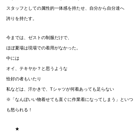
スタッフとしての属性的一体感を持たせ、自分から自分達へ
採用情報
誇りを持たす。
ブログ
今までは、ゼストの制服だけで、
ほぼ夏場は現場での着用がなかった。
中には
オイ、テキヤか？と思うような
恰好の者もいたり
私などは、汗かきで、Tシャツが何着あっても足らない
※「なんぼいい物着せても直ぐに作業着になってしまう」といつ
も怒られる！
★