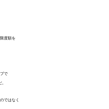
限度額を
プで
会社概要
だ。
のではなく
事業内容