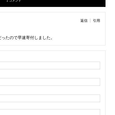
1 コメント
返信
引用
だったので早速寄付しました。