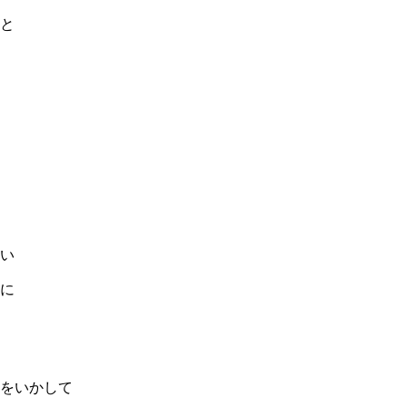
と
い
に
をいかして