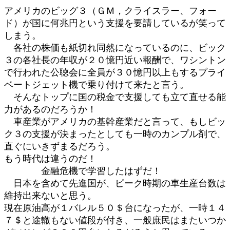
アメリカのビッグ３（ＧＭ，クライスラー、フォー
ド）が国に何兆円という支援を要請しているが笑って
しまう。
各社の株価も紙切れ同然になっているのに、ビック
３の各社長の年収が２０憶円近い報酬で、ワシントン
で行われた公聴会に全員が３０憶円以上もするプライ
ベートジェット機で乗り付けて来たと言う。
そんなトップに国の税金で支援しても立て直せる能
力があるのだろうか！
車産業がアメリカの基幹産業だと言って、もしビッ
ク３の支援が決まったとしても一時のカンプル剤で、
直ぐにいきずまるだろう。
もう時代は違うのだ！
金融危機で学習したはずだ！
日本を含めて先進国が、ピーク時期の車生産台数は
維持出来ないと思う。
現在原油高が１バレル５０＄台になったが、一時１４
７＄と途轍もない値段が付き、一般庶民はまたいつか