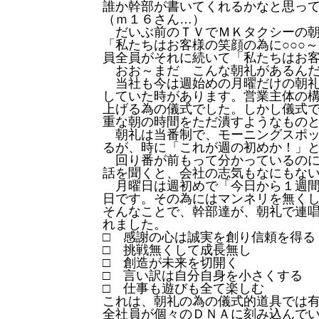
誰か幹部が書いてくれるかなと思っ
（ｍ１６さん…）
だいぶ前のＴＶでＭＫタクシーの朝
「私たちはお客様の笑顔の為に○○○
員全員がそれに続いて「私たちはお客
おお～まだ こんな朝礼があるんだ
当社も今は週始めの月曜だけの朝礼
していた時があります。営業主体の
上げる為の儀式でした。しかし儀式
重な朝の時間をただ潰すようなもの
朝礼は当番制で、モーニングスポッ
るが、時に「これが週の初めか！」
回り番が前もって分かっているのに
話を聞くと、会社の志気もなにもな
月曜日は週初めで「今日から１週間
日です。その為にはマンネリを無く
そんなことで、幹部達が、朝礼で連
れました。
□ 感謝の心は誠実を創り信頼を得る
□ 挑戦無くして成長無し
□ 創造が未来を切開く
□ 言い訳は自分自身を小さくする
□ 仕事も遊びも全て楽しむ
これは、朝礼の為の儀式的道具では
全社員が個々のＤＮＡに刻み込んで