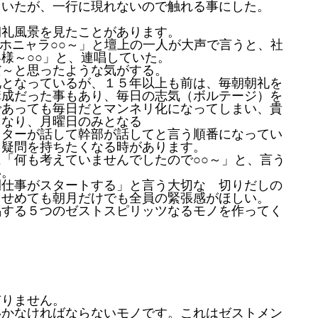
ていたが、一行に現れないので触れる事にした。
礼風景を見たことがあります。
～ホニャラ○○～」と壇上の一人が大声で言うと、社
様～○○」と、連唱していた。
～と思ったような気がする。
となっているが、１５年以上も前は、毎朝朝礼を
構成だった事もあり、毎日の志気（ボルテージ）を
であっても毎日だとマンネリ化になってしまい、貴
となり、月曜日のみとなる
ターが話して幹部が話してと言う順番になってい
と疑問を持ちたくなる時があります。
「何も考えていませんでしたので○○～」と、言う
い。
仕事がスタートする」と言う大切な 切りだしの
しせめても朝月だけでも全員の緊張感がほしい。
唱する５つのゼストスピリッツなるモノを作ってく
有りません。
いかなければならないモノです。これはゼストメン