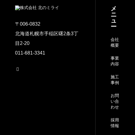
メ
ニ
ュ
〒006-0832
ー
北海道札幌市手稲区曙2条3丁
会社
目2-20
概要
011-681-3341
事業
内容
施工
事例
お問
い合
わせ
採用
情報