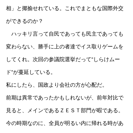
相」と揶揄せれている。これでまともな国際外交
採用情報
ができるのか？
ブログ
ハッキリ言って自民であっても民主であっても
変わらない、勝手に上の者達でイス取りゲームを
してくれ。次回の参議院選挙だって”しらけムー
ド”が蔓延している。
私にしたら、国政より会社の方が心配だ。
前期は異常であったかもしれないが、前年対比で
見ると、メインであるＺＥＳＴ部門が暇である。
今の時期なのに、全員が明るい内に帰れる時があ