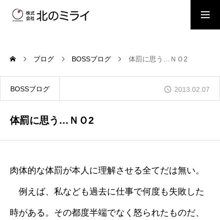
BOSSブログ
スタッフブログ
ブログ
BOSSブログ
体罰に思う…ＮＯ2
会社概要
BOSSブログ
2013.02.07
事業内容
体罰に思う…ＮＯ2
施工事例
肉体的な体罰が本人に理解させる全てだは無い。
例えば、私なども過去に仕事で何度も失敗した
お問い合わせ
時がある。その都度半端でなく怒られたものだ、