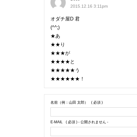
2015.12.16 3:11pm
オダチ屋D 君
(^^;)
★あ
★★り
★★★が
★★★★と
★★★★★う
★★★★★★！
名前（例：山田 太郎）
( 必須 )
E-MAIL
( 必須 ) - 公開されません -