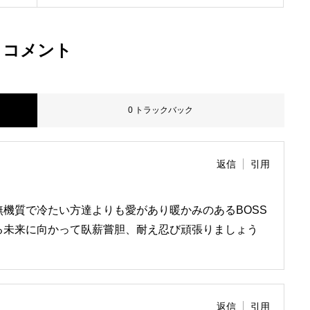
お問い合わせ
コメント
採用情報
0 トラックバック
ブログ
返信
引用
機質で冷たい方達よりも愛があり暖かみのあるBOSS
る未来に向かって臥薪嘗胆、耐え忍び頑張りましょう
返信
引用