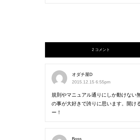
2 コメント
オダチ屋D
2015.12.15 6:55pm
規則やマニュアル通りにしか動けない無
の事が大好きで誇りに思います。開け
ー！
Boss