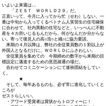
いよいよ来週は…
「ＺＥＳＴ ＷＯＲＬＤ２９」だ。
正直いって、今月に入ってから忙（せわ）しない、一
番は中旬から入ってくるベトナム人実習生の住宅確保
に合わせて、社内異動の住宅などと、いっぺんに不動
産を４カ所いじるもんだから、何がなんだか分からな
い。寄って後見人の高○浩○と織○に協力要請。
来期の４月以降は、弊社の全従業員数の１割以上が
外国人となるだけに、ＷＯＲＬＤにふさわしい。
全従業員を集めての 今期締めの数字から来期の目
標設定に邁進するための意思疎通の場だ。
合わせてコミニケーションにて連袂団結をしてい
く。
★
そして、毎年あるものも、必ず常に進化していくと
ころが
ゼストらしいい。
・アワード受賞者は賞状からトロフィーに！