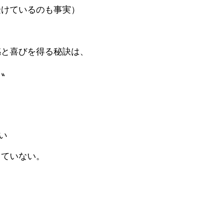
けているのも事実）
感と喜びを得る秘訣は、
〟
会社概要
。
事業内容
い
ていない。
施工事例