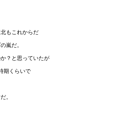
東北もこれからだ
プの嵐だ。
のか？と思っていたが
時期くらいで
謝だ。