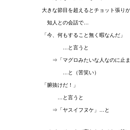
大きな節目を超えるとチョット張り
知人との会話で…
「今、何もすること無く暇なんだ」
…と言うと
⇒「マグロみたいな人なのに止ま
…と（苦笑い）
「腑抜けだ！」
…と言うと
⇒「ヤスイフヌケ」…と