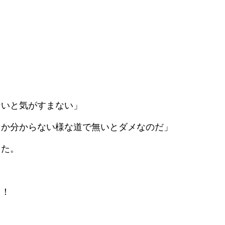
）
ないと気がすまない」
るか分からない様な道で無いとダメなのだ」
った。
！！