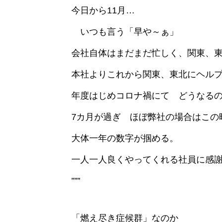
今日から11月…
いつも言う「早や～ぁ」
会社自体はまだまだ忙しく、関東、
本社よりこれから関東、東北にヘル
年度はじめコロナ禍にて どうなる
7カ月が過ぎ ほぼ弊社の場合はこの
大体一年の数字が掴める。
一人一人良くやってくれる社員に感
”””
「燃え尽き症候群」なのか