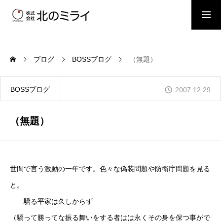
BOSSブログ
スタッフブログ
ブログ
BOSSブログ
（無題）
会社概要
BOSSブログ
2007.12.29
事業内容
（無題）
施工事例
世間で言う激動の一年です。色々な偽装問題や防衛庁問題を見る
と。
お問い合わせ
驕る平家は久しからず
（驕って勝ってな振る舞いをする者はは永くその身を保つ事がで