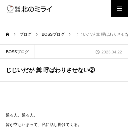
BOSSブログ
スタッフブログ
ブログ
BOSSブログ
じじいだが 糞 呼ばわりさせ
会社概要
BOSSブログ
2023.04.22
事業内容
じじいだが 糞 呼ばわりさせない②
施工事例
お問い合わせ
通る人、通る人、
皆が立ち止まって、私に話し掛けてくる。