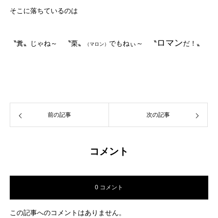
そこに落ちているのは
ロマン
〝糞〟じゃね～ 〝栗〟
でもねぃ～ 〝
だ！〟
（マロン）
前の記事
次の記事
コメント
0 コメント
この記事へのコメントはありません。