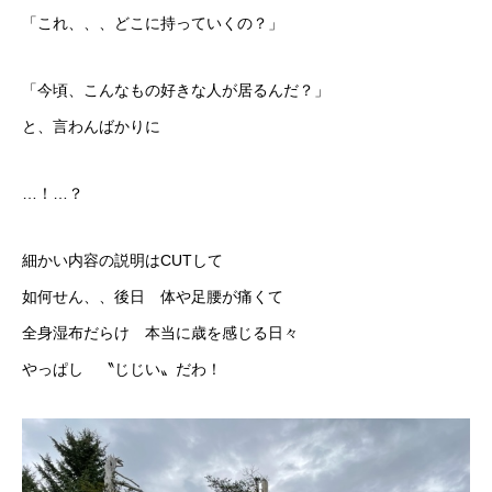
「これ、、、どこに持っていくの？」
採用情報
「今頃、こんなもの好きな人が居るんだ？」
ブログ
と、言わんばかりに
…！…？
細かい内容の説明はCUTして
如何せん、、後日 体や足腰が痛くて
全身湿布だらけ 本当に歳を感じる日々
やっぱし 〝じじい〟だわ！